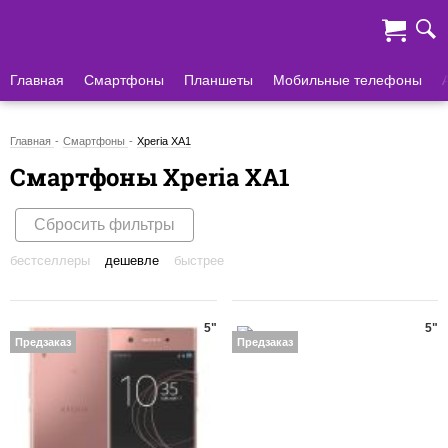
Главная
Смартфоны
Планшеты
Мобильные телефоны
Главная
Смартфоны
Xperia XA1
Смартфоны Xperia XA1
Сбросить фильтры
бестселлеры
дешевле
быстрее
5"
5"
Предзаказ
Предзаказ