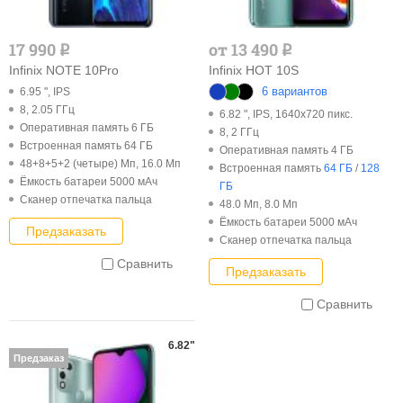
17 990
от 13 490
q
q
Infinix NOTE 10Pro
Infinix HOT 10S
6 вариантов
6.95 ", IPS
8, 2.05 ГГц
6.82 ", IPS, 1640x720 пикс.
Оперативная память 6 ГБ
8, 2 ГГц
Встроенная память 64 ГБ
Оперативная память 4 ГБ
48+8+5+2 (четыре) Мп, 16.0 Мп
Встроенная память
64 ГБ
/
128
Ёмкость батареи 5000 мАч
ГБ
Cканер отпечатка пальца
48.0 Мп, 8.0 Мп
Ёмкость батареи 5000 мАч
Предзаказать
Cканер отпечатка пальца
Сравнить
Предзаказать
Сравнить
6.82"
Предзаказ