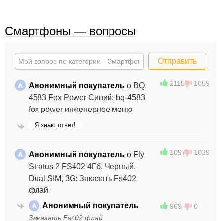
Смартфоны — вопросы
Отправить
1115
1059
А
Анонимный покупатель
о BQ
4583 Fox Power Синий: bq-4583
fox power инженерное меню
Я знаю ответ!
Отправить
1097
1039
А
Анонимный покупатель
о Fly
Stratus 2 FS402 4Гб, Черный,
Dual SIM, 3G: Заказать Fs402
флай
А
Анонимный покупатель
969
0
Заказать Fs402 флай