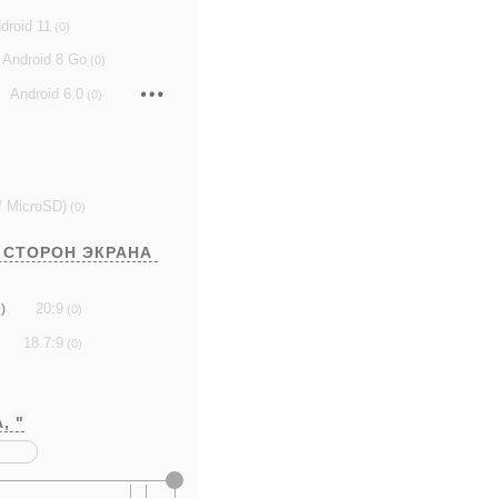
droid 11
(0)
Android 8 Go
(0)
Android 6.0
(0)
/ MicroSD)
(0)
 СТОРОН ЭКРАНА
20:9
)
(0)
18.7:9
(0)
А,
"