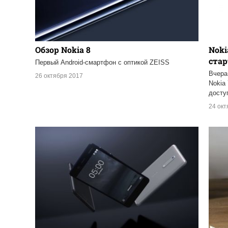
Обзор Nokia 8
Noki
стар
Первый Android-смартфон с оптикой ZEISS
Вчера
26 октября 2017
Nokia
досту
24 окт