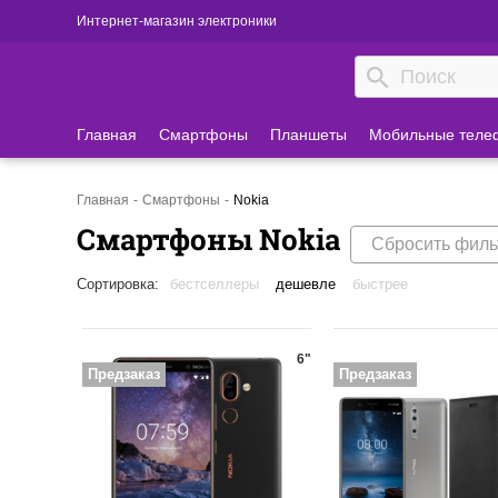
Интернет-магазин электроники
Главная
Смартфоны
Планшеты
Мобильные теле
Главная
Смартфоны
Nokia
Смартфоны Nokia
Сбросить фил
Сортировка:
бестселлеры
дешевле
быстрее
6"
Предзаказ
Предзаказ