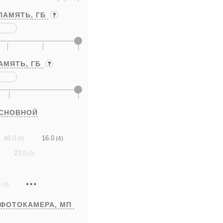
ПАМЯТЬ,
ГБ
АМЯТЬ,
ГБ
ОСНОВНОЙ
16.0
48.0
(4)
(0)
23.0
(0)
)
(0)
 ФОТОКАМЕРА,
МП