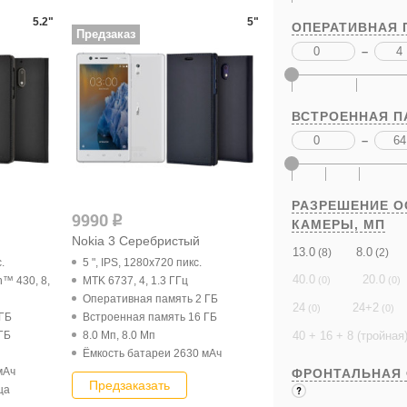
5.2"
5"
ОПЕРАТИВНАЯ 
Предзаказ
–
ВСТРОЕННАЯ П
–
РАЗРЕШЕНИЕ 
9990
q
КАМЕРЫ,
МП
Nokia 3 Серебристый
13.0
8.0
(8)
(2)
.
5 ", IPS, 1280x720 пикс.
40.0
20.0
™ 430, 8,
MTK 6737, 4, 1.3 ГГц
(0)
(0)
Оперативная память 2 ГБ
24
24+2
(0)
(0)
 ГБ
Встроенная память 16 ГБ
40 + 16 + 8 (тройная
ГБ
8.0 Мп, 8.0 Мп
Ёмкость батареи 2630 мАч
мАч
ФРОНТАЛЬНАЯ
Предзаказать
ца