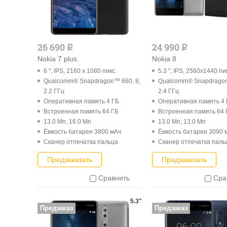
26 690
24 990
q
q
Nokia 7 plus.
Nokia 8
6 ", IPS, 2160 x 1080 пикс.
5.3 ", IPS, 2560x1440 пи
Qualcomm® Snapdragon™ 660, 8,
Qualcomm® Snapdragon
2.2 ГГц
2.4 ГГц
Оперативная память 4 ГБ
Оперативная память 4
Встроенная память 64 ГБ
Встроенная память 64 
13.0 Мп, 16.0 Мп
13.0 Мп, 13.0 Мп
Ёмкость батареи 3800 мАч
Ёмкость батареи 3090 
Cканер отпечатка пальца
Cканер отпечатка паль
Предзаказать
Предзаказать
Сравнить
Сра
5.3"
Предзаказ
Предзаказ