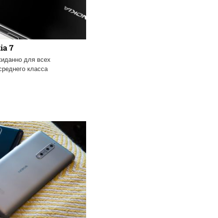
ia 7
жиданно для всех
среднего класса