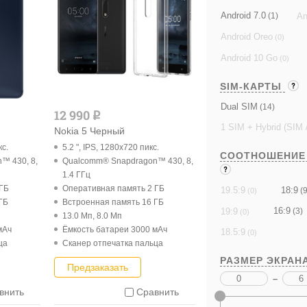
Android 7.0
An
(1)
Android Oreo
(0)
Android 10 Go
(0)
SIM-КАРТЫ
Dual SIM
(14)
12 990
q
1 SIM + Hybrid (SIM 
Nokia 5 Черный
кс.
5.2 ", IPS, 1280x720 пикс.
СООТНОШЕНИЕ
™ 430, 8,
Qualcomm® Snapdragon™ 430, 8,
1.4 ГГц
 ГБ
Оперативная память 2 ГБ
18:9
19.5:9
(9
(0)
ГБ
Встроенная память 16 ГБ
16:9
19:9
(3)
(0)
13.0 Мп, 8.0 Мп
мАч
Ёмкость батареи 3000 мАч
18.5:9
(0)
ца
Cканер отпечатка пальца
РАЗМЕР ЭКРАН
Предзаказать
–
внить
Сравнить