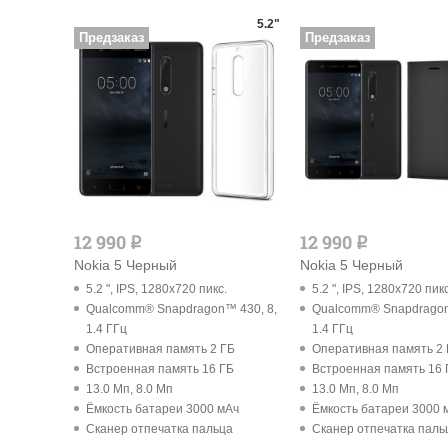
5.2"
Предзаказ
Предзаказ
12 990
12 990
q
q
Nokia 5 Черный
Nokia 5 Черный
5.2 ", IPS, 1280x720 пикс.
5.2 ", IPS, 1280x720 пикс
Qualcomm® Snapdragon™ 430, 8,
Qualcomm® Snapdragon
1.4 ГГц
1.4 ГГц
Оперативная память 2 ГБ
Оперативная память 2
Встроенная память 16 ГБ
Встроенная память 16 
13.0 Мп, 8.0 Мп
13.0 Мп, 8.0 Мп
Ёмкость батареи 3000 мАч
Ёмкость батареи 3000 
Cканер отпечатка пальца
Cканер отпечатка паль