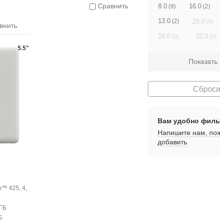
Сравнить
8.0
16.0
(9)
(2)
13.0
20.0
(2)
(0)
внить
24.0
32.0
(0)
(0)
5.5"
Показать
Сброси
Вам удобно филь
Напишите нам, пож
добавить
™ 425, 4,
 ГБ
Б