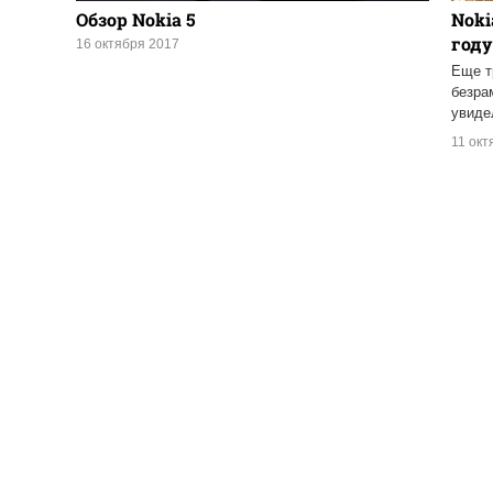
Обзор Nokia 5
Noki
году
16 октября 2017
Еще т
безра
увиде
11 окт