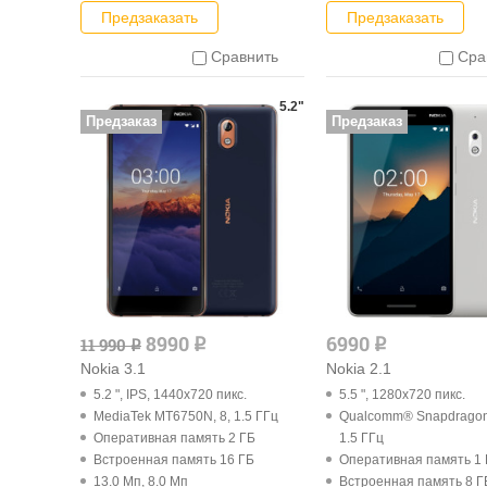
Предзаказать
Предзаказать
Сравнить
Сра
5.2"
Предзаказ
Предзаказ
8990
6990
11 990
q
q
q
Nokia 3.1
Nokia 2.1
5.2 ", IPS, 1440x720 пикс.
5.5 ", 1280x720 пикс.
MediaTek MT6750N, 8, 1.5 ГГц
Qualcomm® Snapdragon
Оперативная память 2 ГБ
1.5 ГГц
Встроенная память 16 ГБ
Оперативная память 1
13.0 Мп, 8.0 Мп
Встроенная память 8 Г