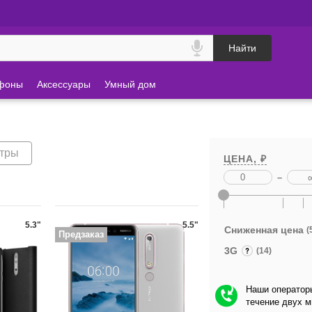
Найти
фоны
Аксессуары
Умный дом
ьтры
ЦЕНА, ₽
–
5.3"
5.5"
Сниженная цена
(
Предзаказ
3G
(14)
Наши операторы
течение двух 