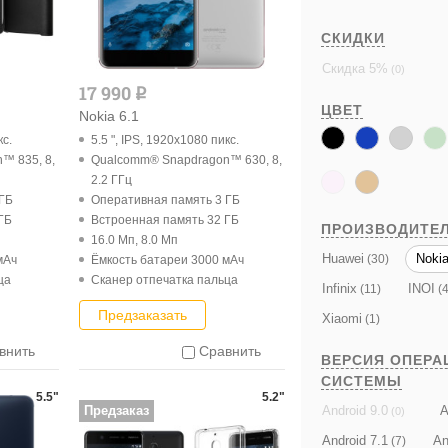
СКИДКИ
Скидка 5%
(0)
17 990
q
ЦВЕТ
Nokia 6.1
кс.
5.5 ", IPS, 1920x1080 пикс.
™ 835, 8,
Qualcomm® Snapdragon™ 630, 8,
2.2 ГГц
 ГБ
Оперативная память 3 ГБ
ГБ
Встроенная память 32 ГБ
ПРОИЗВОДИТЕ
16.0 Мп, 8.0 Мп
Huawei
Noki
(30)
мАч
Ёмкость батареи 3000 мАч
ца
Cканер отпечатка пальца
Infinix
INOI
(11)
(4
Предзаказать
Xiaomi
(1)
внить
Сравнить
ВЕРСИЯ ОПЕРА
СИСТЕМЫ
5.5"
5.2"
A
Android 9.0
Предзаказ
(0)
Android 7.1
An
(7)