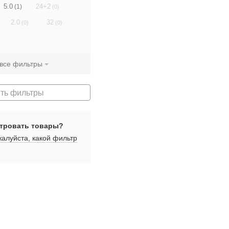
5.0
24+2
(1)
(0)
2.0
32
(0)
(0)
 все фильтры
ть фильтры
тровать товары?
алуйста, какой фильтр