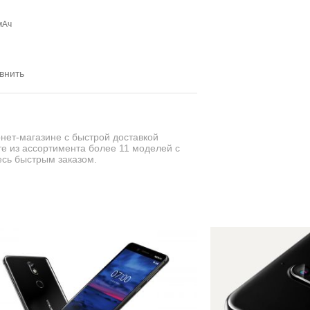
мАч
внить
нет-магазине с быстрой доставкой
те из ассортимента более 11 моделей с
сь быстрым заказом.