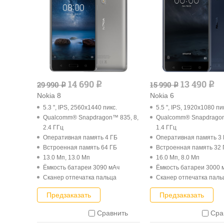
14 690
13 490
29 990
15 990
q
q
q
q
Nokia 8
Nokia 6
5.3 ", IPS, 2560x1440 пикс.
5.5 ", IPS, 1920x1080 пи
Qualcomm® Snapdragon™ 835, 8,
Qualcomm® Snapdragon
2.4 ГГц
1.4 ГГц
Оперативная память 4 ГБ
Оперативная память 3
Встроенная память 64 ГБ
Встроенная память 32 
13.0 Мп, 13.0 Мп
16.0 Мп, 8.0 Мп
Ёмкость батареи 3090 мАч
Ёмкость батареи 3000 
Cканер отпечатка пальца
Cканер отпечатка паль
Предзаказать
Предзаказать
Сравнить
Сра