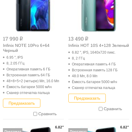
17 990
13 490
q
q
Infinix NOTE 10Pro 6+64
Infinix HOT 10S 4+128 Зеленый
Черный
6.82 ", IPS, 1640x720 пикс.
6.95 ", IPS
8, 2 ГГц
8, 2.05 ГГц
Оперативная память 4 ГБ
Оперативная память 6 ГБ
Встроенная память 128 ГБ
Встроенная память 64 ГБ
48.0 Мп, 8.0 Мп
48+8+5+2 (четыре) Мп, 16.0 Мп
Ёмкость батареи 5000 мАч
Ёмкость батареи 5000 мАч
Cканер отпечатка пальца
Cканер отпечатка пальца
Предзаказать
Предзаказать
Сравнить
Сравнить
6.82"
6.82"
Предзаказ
Предзаказ