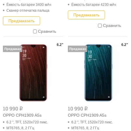
Ёмкость батареи 3400 мАч
Ёмкость батареи 4230 мАч
Cканер отпечатка пальца
Предзаказать
Предзаказать
Сравнить
Сравнить
6.2"
6.2"
Предзаказ
Предзаказ
10 990
10 990
q
q
OPPO CPH1909 A5s
OPPO CPH1909 A5s
6.2 ", TFT, 1520x720 пикс.
6.2 ", TFT, 1520x720 пикс.
MT6765, 8, 2 ГГц
MT6765, 8, 2 ГГц