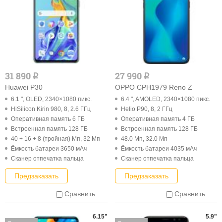
31 890
27 990
q
q
Huawei P30
OPPO CPH1979 Reno Z
6.1 ", OLED, 2340×1080 пикс.
6.4 ", AMOLED, 2340×1080 пикс.
HiSilicon Kirin 980, 8, 2.6 ГГц
Helio P90, 8, 2 ГГц
Оперативная память 6 ГБ
Оперативная память 4 ГБ
Встроенная память 128 ГБ
Встроенная память 128 ГБ
40 + 16 + 8 (тройная) Мп, 32 Мп
48.0 Мп, 32.0 Мп
Ёмкость батареи 3650 мАч
Ёмкость батареи 4035 мАч
Cканер отпечатка пальца
Cканер отпечатка пальца
Предзаказать
Предзаказать
Сравнить
Сравнить
6.15"
5.9"