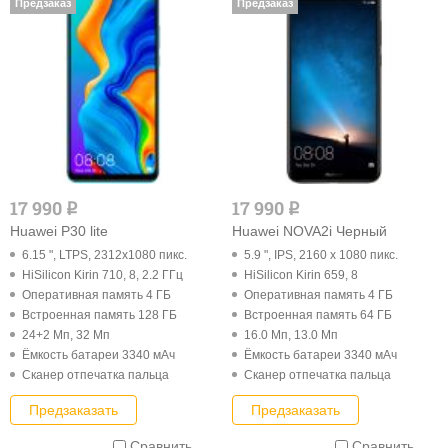
Предзаказ
Предзаказ
17 990
17 990
q
q
Huawei P30 lite
Huawei NOVA2i Черный
6.15 ", LTPS, 2312x1080 пикс.
5.9 ", IPS, 2160 x 1080 пикс.
HiSilicon Kirin 710, 8, 2.2 ГГц
HiSilicon Kirin 659, 8
Оперативная память 4 ГБ
Оперативная память 4 ГБ
Встроенная память 128 ГБ
Встроенная память 64 ГБ
24+2 Мп, 32 Мп
16.0 Мп, 13.0 Мп
Ёмкость батареи 3340 мАч
Ёмкость батареи 3340 мАч
Cканер отпечатка пальца
Cканер отпечатка пальца
Предзаказать
Предзаказать
Сравнить
Сравнить