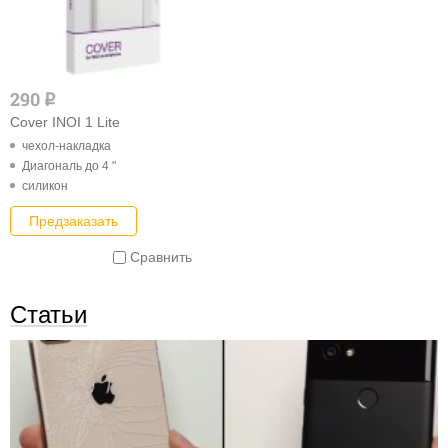
290
q
Cover INOI 1 Lite
чехол-накладка
Диагональ до 4 "
силикон
Предзаказать
Сравнить
Статьи