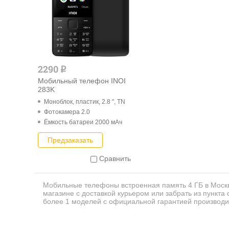
2290
q
Мобильный телефон INOI
283K
Моноблок, пластик, 2.8 ", TN
Фотокамера 2.0
Ёмкость батареи 2000 мАч
Предзаказать
Сравнить
Мобильные телефоны встроенная память 4 ГБ в Москв
магазине с доставкой курьером или забрать из пункта
более 1 моделей с официальной гарантией производи