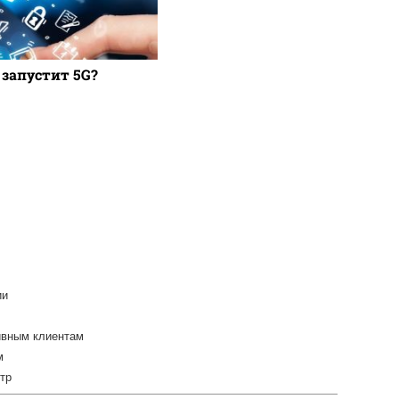
 запустит 5G?
ии
ивным клиентам
м
тр