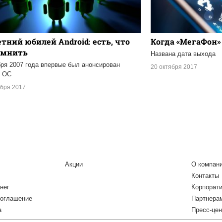
етний юбилей Android: есть, что
Когда «МегаФон»
омнить
Названа дата выхода
бря 2007 года впервые был анонсирован
20 октября 2017
д ОС
ября 2017
Акции
О компан
Контакты
нег
Корпорат
соглашение
Партнера
а
Пресс-цен