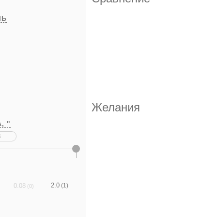
ЛЬ
Желания
А,
"
2.0
0.08
(1)
(0)