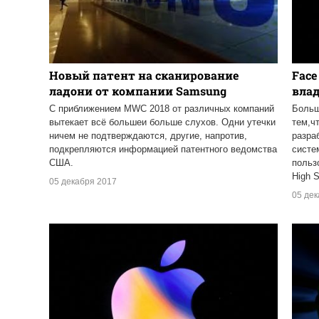
Новый патент на сканирование
Face
ладони от компании Samsung
вла
С приближением MWC 2018 от различных компаний
Больш
вытекает всё большеи больше слухов. Одни утечки
тем,ч
ничем не подтверждаются, другие, напротив,
разра
подкрепляются информацией патентного ведомства
систе
США.
польз
High 
05 декабря 2017
05 де