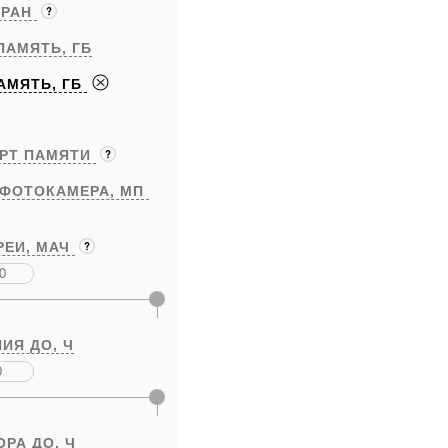
КРАН
ПАМЯТЬ,
ГБ
АМЯТЬ,
ГБ
АРТ ПАМЯТИ
 ФОТОКАМЕРА,
МП
РЕИ,
МАЧ
ИЯ ДО,
Ч
ОРА ДО,
Ч