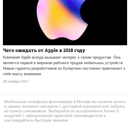
Чего ожидать от Apple в 2018 году
Компания Apple всегда вызывает интерес к своим продуктам. Она
является первой в мировом рейтинге продаж мобильных устройств.
Новые гаджеты разработчиков из Купертино постоянно привлекают к
себе массу внимания.
28 ноября 2017
Мобильные телефоны фотокамера в Москве вы можете купить
в нашем интернет-магазине с доставкой курьером или забрать
из пункта самовывоза. Выбирайте из ассортимента более 5
моделей с официальной гарантией производителя и
наслаждайтесь быстрым заказом.